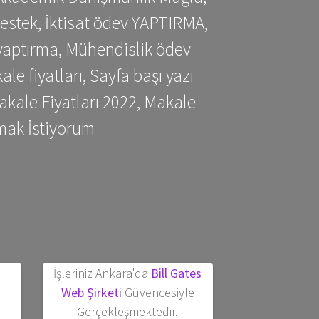
estek, İktisat ödev YAPTIRMA,
yaptırma, Mühendislik ödev
 fiyatları, Sayfa başı yazı
kale Fiyatları 2022, Makale
mak İstiyorum
İşleriniz Ankara'da
Bill Gates
Web Şirketi
Güvencesiyle
Gerçekleşmektedir.