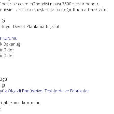
übesiz bir çevre mühendisi maaşı 3500 ₺ civarındadır.
/ deneyimi arttıkça maaşları da bu doğrultuda artmaktadır.
ığı
rlüğü -Devlet Planlama Teşkilatı
me Kurumu
ık Bakanlığı
ürlükleri
rlükleri
lüğü
ığı
ük Ölçekli Endüstriyel Tesislerde ve Fabrikalar
i gibi kamu kurumları
ğı