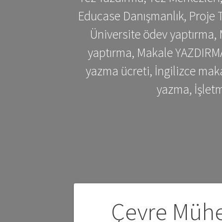
Educase Danışmanlık, Proje T
Üniversite ödev yaptırma,
yaptırma, Makale YAZDIRMA 
yazma ücreti, İngilizce ma
yazma, İşlet
Yazı
Çevre Mühe