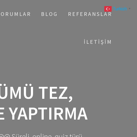
Turkish
▼
YORUMLAR
BLOG
REFERANSLAR
İLETIŞIM
ÜMÜ TEZ,
E YAPTIRMA
@@ Süreli, online, quiz türü