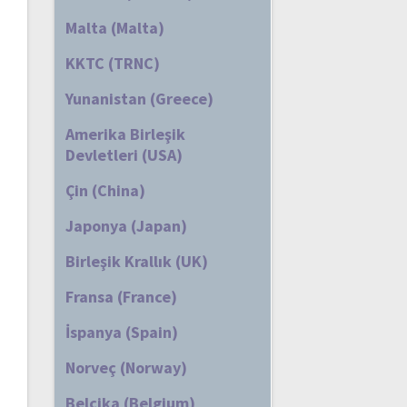
Malta (Malta)
KKTC (TRNC)
Yunanistan (Greece)
Amerika Birleşik
Devletleri (USA)
Çin (China)
Japonya (Japan)
Birleşik Krallık (UK)
Fransa (France)
İspanya (Spain)
Norveç (Norway)
Belçika (Belgium)