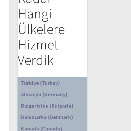
Hangi
Ülkelere
Hizmet
Verdik
Türkiye (Turkey)
Almanya (Germany)
Bulgaristan (Bulgaria)
Danimarka (Denmark)
Kanada (Canada)