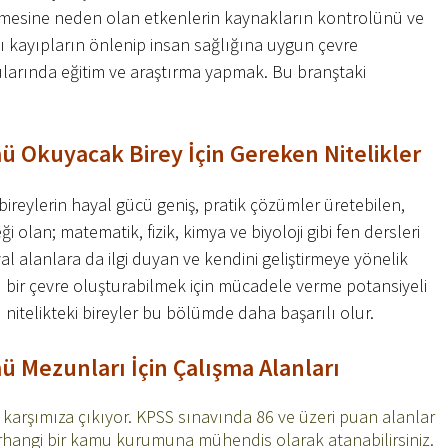
dilmesine neden olan etkenlerin kaynakların kontrolünü ve
ğı kayıpların önlenip insan sağlığına uygun çevre
ularında eğitim ve araştırma yapmak. Bu branştaki
ü Okuyacak Birey İçin Gereken Nitelikler
ireylerin hayal gücü geniş, pratik çözümler üretebilen,
i olan; matematik, fizik, kimya ve biyoloji gibi fen dersleri
al alanlara da ilgi duyan ve kendini geliştirmeye yönelik
lı bir çevre oluşturabilmek için mücadele verme potansiyeli
nitelikteki bireyler bu bölümde daha başarılı olur.
 Mezunları İçin Çalışma Alanları
karşımıza çıkıyor. KPSS sınavında 86 ve üzeri puan alanlar
 herhangi bir kamu kurumuna mühendis olarak atanabilirsiniz.