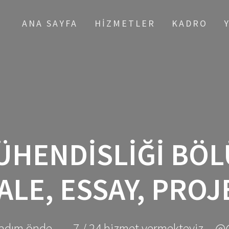
ANA SAYFA
HIZMETLER
KADRO
ÜHENDISLIĞI BÖL
ALE, ESSAY, PROJ
adım önde ... - 7 / 24 hizmet vermekteyiz... @