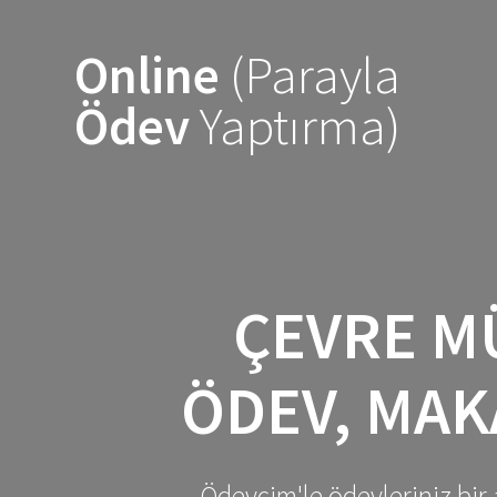
Skip
to
Online
(Parayla
content
Ödev
Yaptırma)
ÇEVRE M
ÖDEV, MAK
Ödevcim'le ödevleriniz bir 