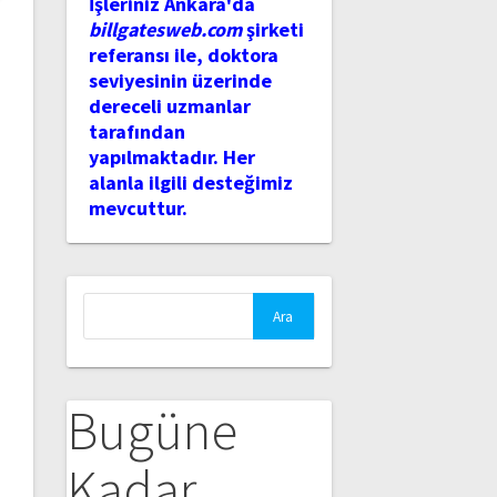
İşleriniz Ankara'da
billgatesweb.com
şirketi
referansı ile, doktora
seviyesinin üzerinde
dereceli uzmanlar
tarafından
yapılmaktadır. Her
alanla ilgili desteğimiz
mevcuttur.
Arama:
Bugüne
Kadar