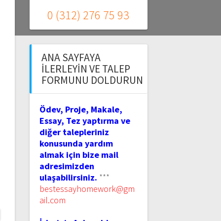
0 (312) 276 75 93
ANA SAYFAYA
İLERLEYIN VE TALEP
FORMUNU DOLDURUN
Ödev, Proje, Makale,
Essay, Tez yaptırma ve
diğer talepleriniz
konusunda yardım
almak için bize mail
adresimizden
ulaşabilirsiniz.
***
bestessayhomework@gm
ail.com