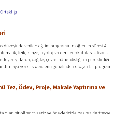
 Ortaklığı
eri
s düzeyinde verilen eğitim programının öğrenim süresi 4
tematik, fizik, kimya, biyoloji vb dersler okutularak lisans
İlerleyen yıllarda, çağdaş çevre mühendisliğinin gerektirdiği
azandırmaya yönelik derslerin genelinden oluşan bir program
ü Tez, Ödev, Proje, Makale Yaptırma ve
olan bir öğrenciyseniz ve ödevlerinizle başınız dertteyse,