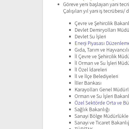
Göreve yeni başlayan yani tecr
Çalışılan yıl yani iş tecrübesi
Çevre ve Şehircilik Bakanl
Devlet Demiryolları Müdü
Devlet Su İşleri
Enerji Piyasası Düzenle
Gıda, Tarım ve Hayvancıl
İl Çevre ve Şehircilik Müd
İl Orman ve Su İşleri Müdü
İl Özel İdareleri
İl ve İlçe Belediyeleri
İller Bankası
Karayolları Genel Müdür
Orman ve Su İşleri Bakanl
Özel Sektörde Orta ve Büy
Sağlık Bakanlığı
Sanayi Bölge Müdürlükler
Sanayi ve Ticaret Bakanlı