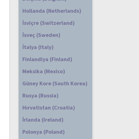
Hollanda (Netherlands)
İsviçre (Switzerland)
İsveç (Sweden)
İtalya (Italy)
Finlandiya (Finland)
Meksika (Mexico)
Güney Kore (South Korea)
Rusya (Russia)
Hırvatistan (Croatia)
İrlanda (Ireland)
Polonya (Poland)