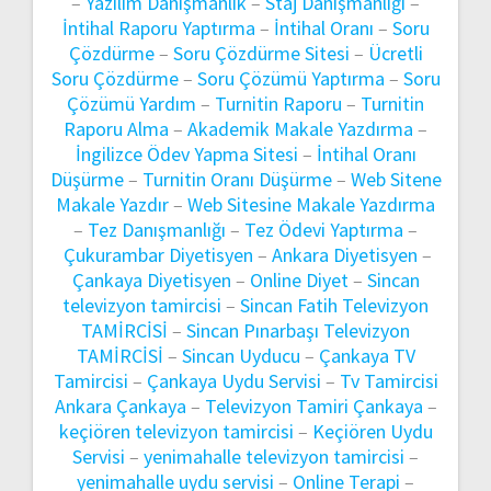
–
Yazılım Danışmanlık
–
Staj Danışmanlığı
–
İntihal Raporu Yaptırma
–
İntihal Oranı
–
Soru
Çözdürme
–
Soru Çözdürme Sitesi
–
Ücretli
Soru Çözdürme
–
Soru Çözümü Yaptırma
–
Soru
Çözümü Yardım
–
Turnitin Raporu
–
Turnitin
Raporu Alma
–
Akademik Makale Yazdırma
–
İngilizce Ödev Yapma Sitesi
–
İntihal Oranı
Düşürme
–
Turnitin Oranı Düşürme
–
Web Sitene
Makale Yazdır
–
Web Sitesine Makale Yazdırma
–
Tez Danışmanlığı
–
Tez Ödevi Yaptırma
–
Çukurambar Diyetisyen
–
Ankara Diyetisyen
–
Çankaya Diyetisyen
–
Online Diyet
–
Sincan
televizyon tamircisi
–
Sincan Fatih Televizyon
TAMİRCİSİ
–
Sincan Pınarbaşı Televizyon
TAMİRCİSİ
–
Sincan Uyducu
–
Çankaya TV
Tamircisi
–
Çankaya Uydu Servisi
–
Tv Tamircisi
Ankara Çankaya
–
Televizyon Tamiri Çankaya
–
keçiören televizyon tamircisi
–
Keçiören Uydu
Servisi
–
yenimahalle televizyon tamircisi
–
yenimahalle uydu servisi
–
Online Terapi
–