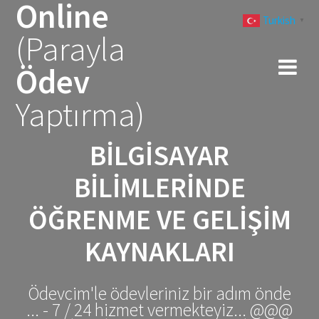
Online
Skip
Turkish
to
▼
(Parayla
content
Ödev
Yaptırma)
BILGISAYAR
BILIMLERINDE
ÖĞRENME VE GELIŞIM
KAYNAKLARI
Ödevcim'le ödevleriniz bir adım önde
... - 7 / 24 hizmet vermekteyiz... @@@