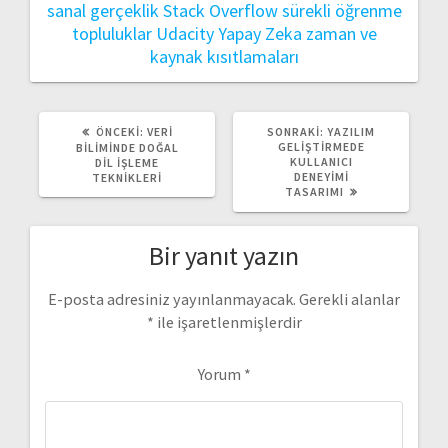
sanal gerçeklik
Stack Overflow
sürekli öğrenme
topluluklar
Udacity
Yapay Zeka
zaman ve
kaynak kısıtlamaları
ÖNCEKI
SONRAKI
ÖNCEKI:
VERI
SONRAKI:
YAZILIM
YAZI:
YAZI:
GELIŞTIRMEDE
BILIMINDE DOĞAL
KULLANICI
DIL İŞLEME
DENEYIMI
TEKNIKLERI
TASARIMI
Bir yanıt yazın
E-posta adresiniz yayınlanmayacak.
Gerekli alanlar
*
ile işaretlenmişlerdir
Yorum
*