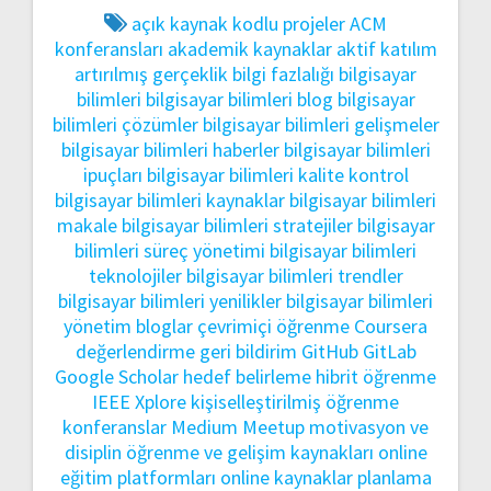
açık kaynak kodlu projeler
ACM
konferansları
akademik kaynaklar
aktif katılım
artırılmış gerçeklik
bilgi fazlalığı
bilgisayar
bilimleri
bilgisayar bilimleri blog
bilgisayar
bilimleri çözümler
bilgisayar bilimleri gelişmeler
bilgisayar bilimleri haberler
bilgisayar bilimleri
ipuçları
bilgisayar bilimleri kalite kontrol
bilgisayar bilimleri kaynaklar
bilgisayar bilimleri
makale
bilgisayar bilimleri stratejiler
bilgisayar
bilimleri süreç yönetimi
bilgisayar bilimleri
teknolojiler
bilgisayar bilimleri trendler
bilgisayar bilimleri yenilikler
bilgisayar bilimleri
yönetim
bloglar
çevrimiçi öğrenme
Coursera
değerlendirme
geri bildirim
GitHub
GitLab
Google Scholar
hedef belirleme
hibrit öğrenme
IEEE Xplore
kişiselleştirilmiş öğrenme
konferanslar
Medium
Meetup
motivasyon ve
disiplin
öğrenme ve gelişim kaynakları
online
eğitim platformları
online kaynaklar
planlama