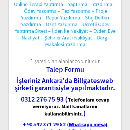
Online Terapi Yaptırma
–
Yaptırma
–
Yazdırma
–
Ödev Yazdırma
–
Tez Yazdırma
–
Proje
Yazdırma
–
Rapor Yazdırma
–
Staj Defteri
Yazdırma
–
Özet Yazdırma
–
Ücretli Ödev
Yaptırma Sitesi
–
İlden İle Nakliyat
–
Evden Eve
Nakliyat
–
Şehirler Arası Nakliyat
–
Dergi
Makalesi Yazdırma
*
işareti olan alanlar zorunludur
Talep Formu
İşleriniz Ankara'da Billgatesweb
şirketi garantisiyle yapılmaktadır.
0312 276 75 93 (
Telefonlara cevap
vermiyoruz. Mail kanallarını
)
kullanabilirsiniz.
+ 90
542 371 29 52
(
Whatsapp mesaj