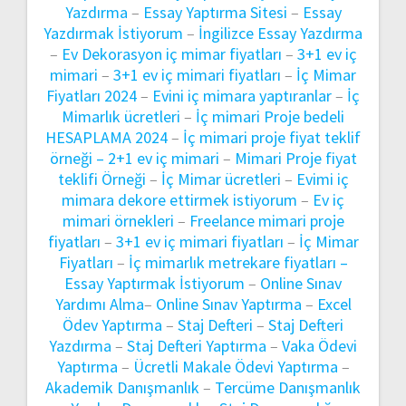
Yazdırma
–
Essay Yaptırma Sitesi
–
Essay
Yazdırmak İstiyorum
–
İngilizce Essay Yazdırma
–
Ev Dekorasyon iç mimar fiyatları
–
3+1 ev iç
mimari
–
3+1 ev iç mimari fiyatları
–
İç Mimar
Fiyatları 2024
–
Evini iç mimara yaptıranlar
–
İç
Mimarlık ücretleri
–
İç mimari Proje bedeli
HESAPLAMA 2024
–
İç mimari proje fiyat teklif
örneği –
2+1 ev iç mimari
–
Mimari Proje fiyat
teklifi Örneği
–
İç Mimar ücretleri
–
Evimi iç
mimara dekore ettirmek istiyorum
–
Ev iç
mimari örnekleri
–
Freelance mimari proje
fiyatları
–
3+1 ev iç mimari fiyatları
–
İç Mimar
Fiyatları
–
İç mimarlık metrekare fiyatları –
Essay Yaptırmak İstiyorum
–
Online Sınav
Yardımı Alma
–
Online Sınav Yaptırma
–
Excel
Ödev Yaptırma
–
Staj Defteri
–
Staj Defteri
Yazdırma
–
Staj Defteri Yaptırma
–
Vaka Ödevi
Yaptırma
–
Ücretli Makale Ödevi Yaptırma
–
Akademik Danışmanlık
–
Tercüme Danışmanlık