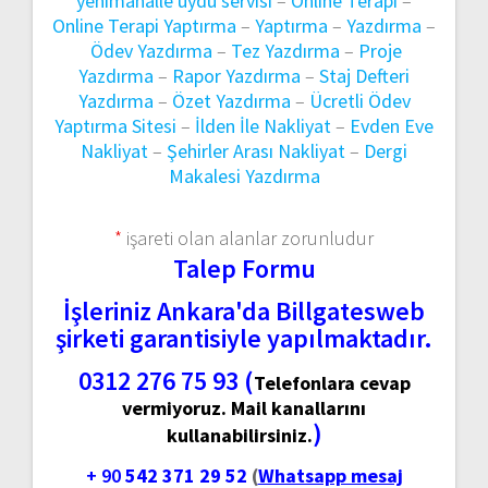
yenimahalle uydu servisi
–
Online Terapi
–
Online Terapi Yaptırma
–
Yaptırma
–
Yazdırma
–
Ödev Yazdırma
–
Tez Yazdırma
–
Proje
Yazdırma
–
Rapor Yazdırma
–
Staj Defteri
Yazdırma
–
Özet Yazdırma
–
Ücretli Ödev
Yaptırma Sitesi
–
İlden İle Nakliyat
–
Evden Eve
Nakliyat
–
Şehirler Arası Nakliyat
–
Dergi
Makalesi Yazdırma
*
işareti olan alanlar zorunludur
Talep Formu
İşleriniz Ankara'da Billgatesweb
şirketi garantisiyle yapılmaktadır.
0312 276 75 93 (
Telefonlara cevap
vermiyoruz. Mail kanallarını
)
kullanabilirsiniz.
+ 90
542 371 29 52
(
Whatsapp mesaj