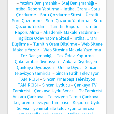
–
Yazılım Danışmanlık
–
Staj Danışmanlığı
–
İntihal Raporu Yaptırma
–
İntihal Oranı
–
Soru
Çözdürme
–
Soru Çözdürme Sitesi
–
Ücretli
Soru Çözdürme
–
Soru Çözümü Yaptırma
–
Soru
Çözümü Yardım
–
Turnitin Raporu
–
Turnitin
Raporu Alma
–
Akademik Makale Yazdırma
–
İngilizce Ödev Yapma Sitesi
–
İntihal Oranı
Düşürme
–
Turnitin Oranı Düşürme
–
Web Sitene
Makale Yazdır
–
Web Sitesine Makale Yazdırma
–
Tez Danışmanlığı
–
Tez Ödevi Yaptırma
–
Çukurambar Diyetisyen
–
Ankara Diyetisyen
–
Çankaya Diyetisyen
–
Online Diyet
–
Sincan
televizyon tamircisi
–
Sincan Fatih Televizyon
TAMİRCİSİ
–
Sincan Pınarbaşı Televizyon
TAMİRCİSİ
–
Sincan Uyducu
–
Çankaya TV
Tamircisi
–
Çankaya Uydu Servisi
–
Tv Tamircisi
Ankara Çankaya
–
Televizyon Tamiri Çankaya
–
keçiören televizyon tamircisi
–
Keçiören Uydu
Servisi
–
yenimahalle televizyon tamircisi
–