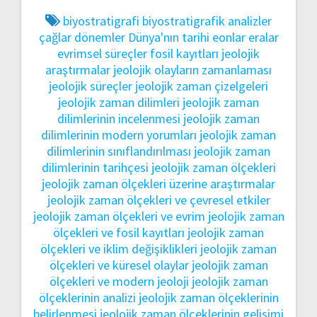
biyostratigrafi
biyostratigrafik analizler
çağlar
dönemler
Dünya'nın tarihi
eonlar
eralar
evrimsel süreçler
fosil kayıtları
jeolojik
araştırmalar
jeolojik olayların zamanlaması
jeolojik süreçler
jeolojik zaman çizelgeleri
jeolojik zaman dilimleri
jeolojik zaman
dilimlerinin incelenmesi
jeolojik zaman
dilimlerinin modern yorumları
jeolojik zaman
dilimlerinin sınıflandırılması
jeolojik zaman
dilimlerinin tarihçesi
jeolojik zaman ölçekleri
jeolojik zaman ölçekleri üzerine araştırmalar
jeolojik zaman ölçekleri ve çevresel etkiler
jeolojik zaman ölçekleri ve evrim
jeolojik zaman
ölçekleri ve fosil kayıtları
jeolojik zaman
ölçekleri ve iklim değişiklikleri
jeolojik zaman
ölçekleri ve küresel olaylar
jeolojik zaman
ölçekleri ve modern jeoloji
jeolojik zaman
ölçeklerinin analizi
jeolojik zaman ölçeklerinin
belirlenmesi
jeolojik zaman ölçeklerinin gelişimi