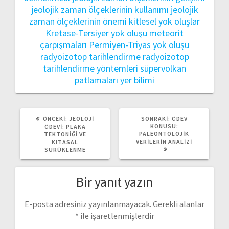
jeolojik zaman ölçeklerinin kullanımı
jeolojik
zaman ölçeklerinin önemi
kitlesel yok oluşlar
Kretase-Tersiyer yok oluşu
meteorit
çarpışmaları
Permiyen-Triyas yok oluşu
radyoizotop tarihlendirme
radyoizotop
tarihlendirme yöntemleri
süpervolkan
patlamaları
yer bilimi
ÖNCEKI
SONRAKI
ÖNCEKI:
JEOLOJI
SONRAKI:
ÖDEV
YAZI:
YAZI:
KONUSU:
ÖDEVI: PLAKA
PALEONTOLOJIK
TEKTONIĞI VE
VERILERIN ANALIZI
KITASAL
SÜRÜKLENME
Bir yanıt yazın
E-posta adresiniz yayınlanmayacak.
Gerekli alanlar
*
ile işaretlenmişlerdir