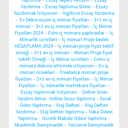
Yazdırma
–
Essay Yaptırma Sitesi
–
Essay
Yazdırmak İstiyorum
–
İngilizce Essay Yazdırma
–
Ev Dekorasyon iç mimar fiyatları
–
3+1 ev iç
mimari
–
3+1 ev iç mimari fiyatları
–
İç Mimar
Fiyatları 2024
–
Evini iç mimara yaptıranlar
–
İç
Mimarlık ücretleri
–
İç mimari Proje bedeli
HESAPLAMA 2024
–
İç mimari proje fiyat teklif
örneği –
2+1 ev iç mimari
–
Mimari Proje fiyat
teklifi Örneği
–
İç Mimar ücretleri
–
Evimi iç
mimara dekore ettirmek istiyorum
–
Ev iç
mimari örnekleri
–
Freelance mimari proje
fiyatları
–
3+1 ev iç mimari fiyatları
–
İç Mimar
Fiyatları
–
İç mimarlık metrekare fiyatları –
Essay Yaptırmak İstiyorum
–
Online Sınav
Yardımı Alma
–
Online Sınav Yaptırma
–
Excel
Ödev Yaptırma
–
Staj Defteri
–
Staj Defteri
Yazdırma
–
Staj Defteri Yaptırma
–
Vaka Ödevi
Yaptırma
–
Ücretli Makale Ödevi Yaptırma
–
Akademik Danışmanlık
–
Tercüme Danışmanlık