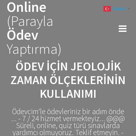
Online
Skip
Turkish
to
▼
(Parayla
content
Ödev
Yaptırma)
ÖDEV İÇIN JEOLOJIK
ZAMAN ÖLÇEKLERININ
KULLANIMI
Ödevcim'le ödevleriniz bir adım önde
... - 7 / 24 hizmet vermekteyiz... @@@
Süreli, online, quiz türü sınavlarda
yardımcı olmuyoruz. Teklif etmeyin. -